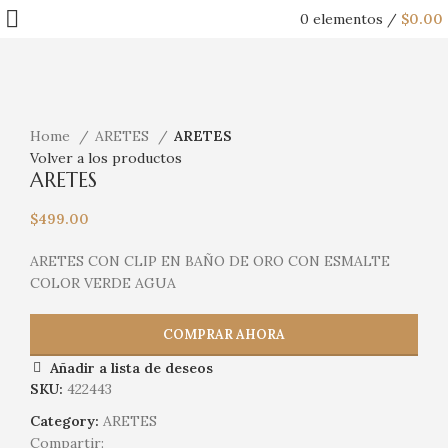
0
elementos
/
$
0.00
Haga Click para agrandar
Home
ARETES
ARETES
Volver a los productos
ARETES
$
499.00
ARETES CON CLIP EN BAÑO DE ORO CON ESMALTE
COLOR VERDE AGUA
COMPRAR AHORA
Añadir a lista de deseos
SKU:
422443
Category:
ARETES
Compartir: