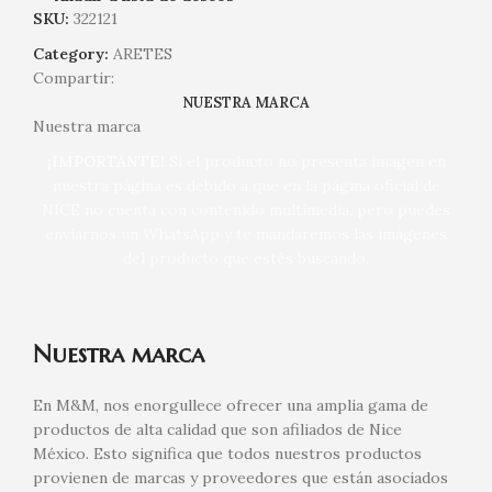
SKU:
322121
Category:
ARETES
Compartir:
NUESTRA MARCA
Nuestra marca
¡IMPORTANTE!
Si el producto no presenta imagen en
nuestra página es debido a que en la página oficial de
NICE no cuenta con contenido multimedia, pero puedes
enviarnos un WhatsApp y te mandaremos las imágenes
del producto que estés buscando.
Nuestra marca
En M&M, nos enorgullece ofrecer una amplia gama de
productos de alta calidad que son afiliados de Nice
México. Esto significa que todos nuestros productos
provienen de marcas y proveedores que están asociados