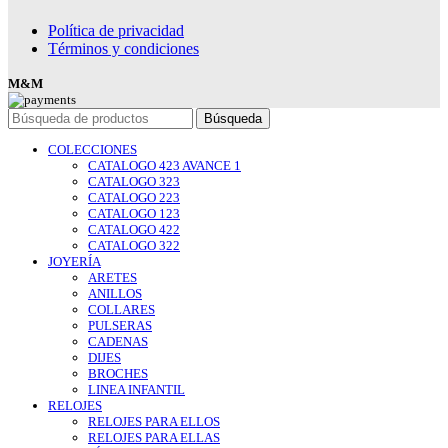
Política de privacidad
Términos y condiciones
M&M
Búsqueda
COLECCIONES
CATALOGO 423 AVANCE 1
CATALOGO 323
CATALOGO 223
CATALOGO 123
CATALOGO 422
CATALOGO 322
JOYERÍA
ARETES
ANILLOS
COLLARES
PULSERAS
CADENAS
DIJES
BROCHES
LINEA INFANTIL
RELOJES
RELOJES PARA ELLOS
RELOJES PARA ELLAS