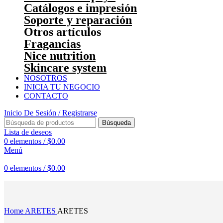
Catálogos e impresión
Soporte y reparación
Otros artículos
Fragancias
Nice nutrition
Skincare system
NOSOTROS
INICIA TU NEGOCIO
CONTACTO
Inicio De Sesión / Registrarse
Búsqueda
Lista de deseos
0
elementos
/
$
0.00
Menú
0
elementos
/
$
0.00
Haga Click para agrandar
Home
ARETES
ARETES