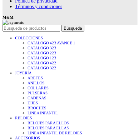
Política de privacidad
Términos y condiciones
M&M
Búsqueda
COLECCIONES
CATALOGO 423 AVANCE 1
CATALOGO 323
CATALOGO 223
CATALOGO 123
CATALOGO 422
CATALOGO 322
JOYERÍA
ARETES
ANILLOS
COLLARES
PULSERAS
CADENAS
DIJES
BROCHES
LINEA INFANTIL
RELOJES
RELOJES PARA ELLOS
RELOJES PARA ELLAS
LÍNEA INFANTIL DE RELOJES
ACCESORIOS