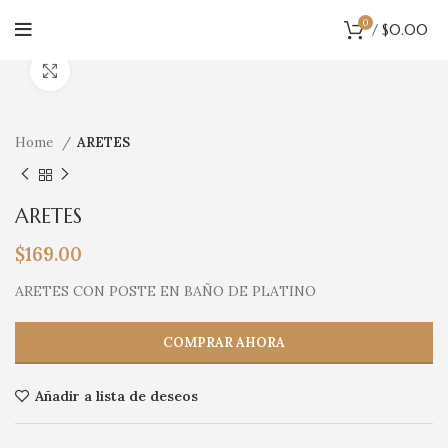
0
/
$
0.00
Haga Click para agrandar
Home
ARETES
ARETES
$
169.00
ARETES CON POSTE EN BAÑO DE PLATINO
COMPRAR AHORA
Añadir a lista de deseos