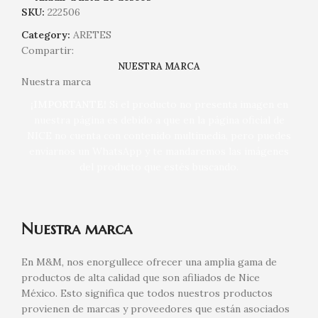
SKU:
222506
Category:
ARETES
Compartir:
NUESTRA MARCA
Nuestra marca
¡IMPORTANTE!
Si el producto no presenta imagen en
nuestra página es debido a que en la página oficial de
NICE no cuenta con contenido multimedia, pero puedes
enviarnos un WhatsApp y te mandaremos las imágenes
del producto que estés buscando.
Nuestra marca
En M&M, nos enorgullece ofrecer una amplia gama de
productos de alta calidad que son afiliados de Nice
México. Esto significa que todos nuestros productos
provienen de marcas y proveedores que están asociados