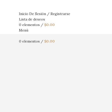
Inicio De Sesión / Registrarse
Lista de deseos
0
elementos
/
$
0.00
Menú
0
elementos
/
$
0.00
Haga Click para agrandar