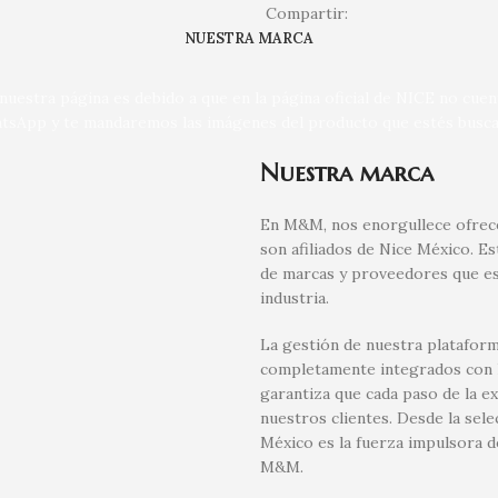
Compartir:
NUESTRA MARCA
uestra página es debido a que en la página oficial de NICE no cue
tsApp y te mandaremos las imágenes del producto que estés busca
Nuestra marca
En M&M, nos enorgullece ofrece
son afiliados de Nice México. E
de marcas y proveedores que es
industria.
La gestión de nuestra plataform
completamente integrados con la
garantiza que cada paso de la e
nuestros clientes. Desde la sel
México es la fuerza impulsora d
M&M.