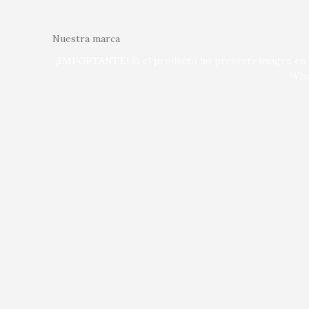
Nuestra marca
¡IMPORTANTE!
Si el producto no presenta imagen en n
Wha