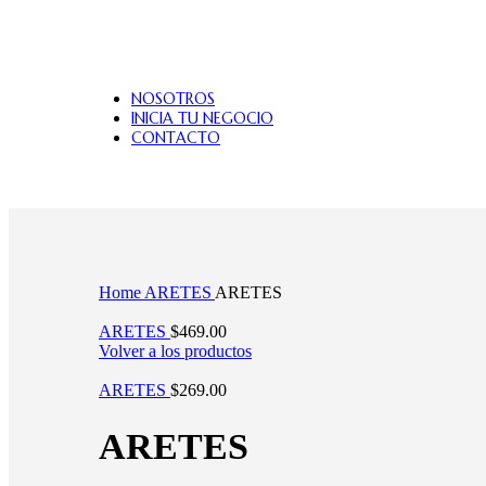
Colección
Solo para
322
ellos
NOSOTROS
INICIA TU NEGOCIO
CONTACTO
Haga Click para agrandar
Home
ARETES
ARETES
ARETES
$
469.00
Volver a los productos
ARETES
$
269.00
ARETES