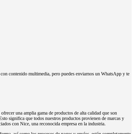
ta con contenido multimedia, pero puedes enviarnos un WhatsApp y te
frecer una amplia gama de productos de alta calidad que son
Esto significa que todos nuestros productos provienen de marcas y
iados con Nice, una reconocida empresa en la industria.
aforma, así como los procesos de pagos y envíos, están completamente