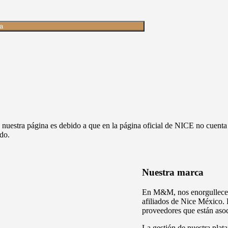
a
 nuestra página es debido a que en la página oficial de NICE no cuen
do.
Nuestra marca
En M&M, nos enorgullece o
afiliados de Nice México. 
proveedores que están asoc
La gestión de nuestra plat