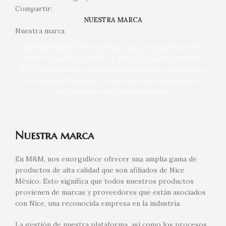
Compartir:
NUESTRA MARCA
Nuestra marca
¡IMPORTANTE!
Si el producto no presenta imagen en
nuestra página es debido a que en la página oficial de
NICE no cuenta con contenido multimedia, pero puedes
enviarnos un WhatsApp y te mandaremos las imágenes
del producto que estés buscando.
Nuestra marca
En M&M, nos enorgullece ofrecer una amplia gama de
productos de alta calidad que son afiliados de Nice
México. Esto significa que todos nuestros productos
provienen de marcas y proveedores que están asociados
con Nice, una reconocida empresa en la industria.
La gestión de nuestra plataforma, así como los procesos