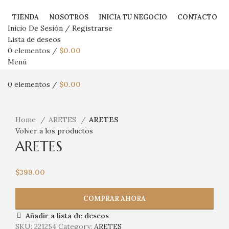
TIENDA
NOSOTROS
INICIA TU NEGOCIO
CONTACTO
Inicio De Sesión / Registrarse
Lista de deseos
0
elementos
/
$
0.00
Menú
0
elementos
/
$
0.00
Haga Click para agrandar
Home
ARETES
ARETES
Volver a los productos
ARETES
$
399.00
COMPRAR AHORA
Añadir a lista de deseos
SKU:
221254
Category:
ARETES