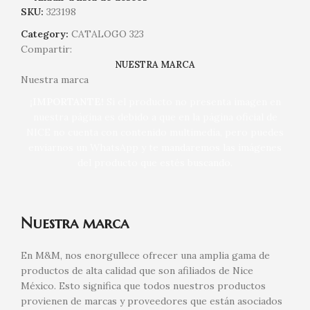
SKU:
323198
Category:
CATALOGO 323
Compartir:
NUESTRA MARCA
Nuestra marca
¡IMPORTANTE!
Si el producto no presenta imagen en
nuestra página es debido a que en la página oficial de
NICE no cuenta con contenido multimedia, pero puedes
enviarnos un WhatsApp y te mandaremos las imágenes
del producto que estés buscando.
Nuestra marca
En M&M, nos enorgullece ofrecer una amplia gama de
productos de alta calidad que son afiliados de Nice
México. Esto significa que todos nuestros productos
provienen de marcas y proveedores que están asociados