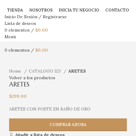
TIENDA
NOSOTROS
INICIA TU NEGOCIO
CONTACTO
Inicio De Sesión / Registrarse
Lista de deseos
0
elementos
/
$
0.00
Menú
0
elementos
/
$
0.00
Haga Click para agrandar
Home
CATALOGO 323
ARETES
Volver a los productos
ARETES
$
299.00
ARETES CON POSTE EN BAÑO DE ORO
COMPRAR AHORA
Añadir a lista de deseos