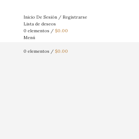
Inicio De Sesión / Registrarse
Lista de deseos
0
elementos
/
$
0.00
Menú
0
elementos
/
$
0.00
Haga Click para agrandar