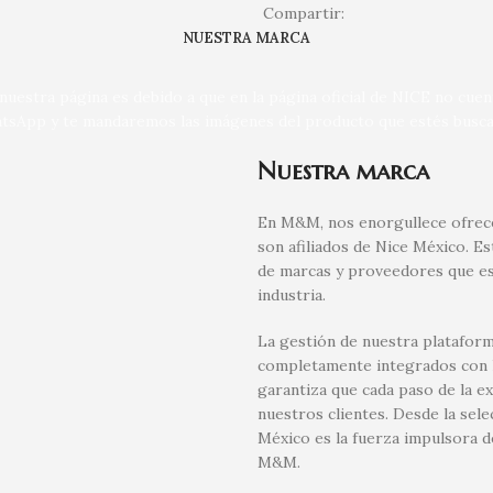
Compartir:
NUESTRA MARCA
uestra página es debido a que en la página oficial de NICE no cue
tsApp y te mandaremos las imágenes del producto que estés busca
Nuestra marca
En M&M, nos enorgullece ofrece
son afiliados de Nice México. E
de marcas y proveedores que es
industria.
La gestión de nuestra plataform
completamente integrados con la
garantiza que cada paso de la e
nuestros clientes. Desde la sel
México es la fuerza impulsora d
M&M.