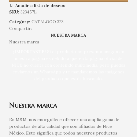
Añadir a lista de deseos
SKU:
323457L
Category:
CATALOGO 323
Compartir:
NUESTRA MARCA
Nuestra marca
¡IMPORTANTE!
Si el producto no presenta imagen en
nuestra página es debido a que en la página oficial de
NICE no cuenta con contenido multimedia, pero puedes
enviarnos un WhatsApp y te mandaremos las imágenes
del producto que estés buscando.
Nuestra marca
En M&M, nos enorgullece ofrecer una amplia gama de
productos de alta calidad que son afiliados de Nice
México. Esto significa que todos nuestros productos