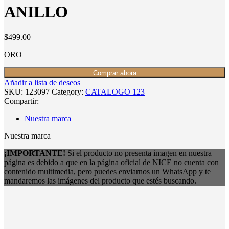
ANILLO
$
499.00
ORO
Comprar ahora
Añadir a lista de deseos
SKU:
123097
Category:
CATALOGO 123
Compartir:
Nuestra marca
Nuestra marca
¡IMPORTANTE!
Si el producto no presenta imagen en nuestra
página es debido a que en la página oficial de NICE no cuenta con
contenido multimedia, pero puedes enviarnos un WhatsApp y te
mandaremos las imágenes del producto que estés buscando.